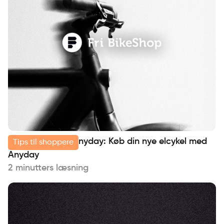
Fri bikeshop og Anyday: Køb din nye elcykel med
Tips til shoppere
Anyday
2 minutters læsning