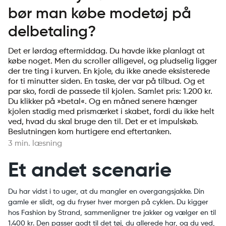
bør man købe modetøj på
delbetaling?
Det er lørdag eftermiddag. Du havde ikke planlagt at
købe noget. Men du scroller alligevel, og pludselig ligger
der tre ting i kurven. En kjole, du ikke anede eksisterede
for ti minutter siden. En taske, der var på tilbud. Og et
par sko, fordi de passede til kjolen. Samlet pris: 1.200 kr.
Du klikker på »betal«. Og en måned senere hænger
kjolen stadig med prismærket i skabet, fordi du ikke helt
ved, hvad du skal bruge den til. Det er et impulskøb.
Beslutningen kom hurtigere end eftertanken.
3 min. læsning
Et andet scenarie
Du har vidst i to uger, at du mangler en overgangsjakke. Din
gamle er slidt, og du fryser hver morgen på cyklen. Du kigger
hos Fashion by Strand, sammenligner tre jakker og vælger en til
1.400 kr. Den passer godt til det tøj, du allerede har, og du ved,