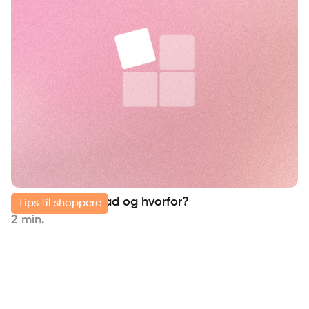
Delbetaling - Hvad og hvorfor?
Tips til shoppere
2 min.