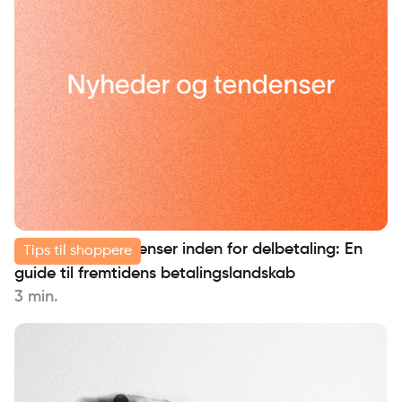
Nyheder og tendenser inden for delbetaling: En
Tips til shoppere
guide til fremtidens betalingslandskab
3 min.