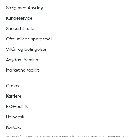
Sælg med Anyday
Kundeservice
Succeshistorier
Ofte stillede spørgsmål
Vilkår og betingelser
Anyday Premium
Marketing toolkit
Om os
Karriere
ESG-politik
Helpdesk
Kontakt
Anyday A/S - CVR: 41140216, Anyday Finance A/S - CVR: 43335154, P.O. Pedersens Vej 2,