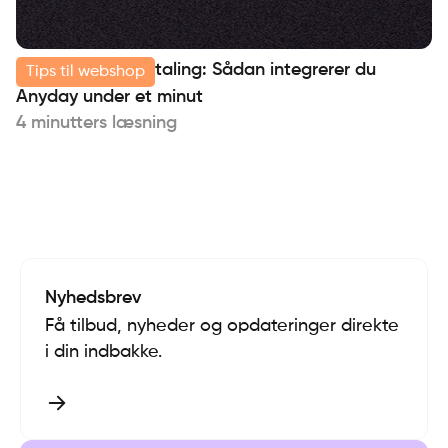
Shopify og delbetaling: Sådan integrerer du
Tips til webshop
Anyday under et minut
4 minutters læsning
Nyhedsbrev
Få tilbud, nyheder og opdateringer direkte
i din indbakke.